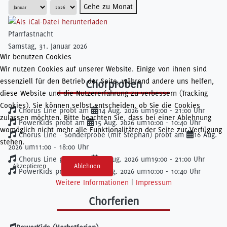
Gehe zu Monat
Pfarrfastnacht
Samstag, 31. Januar 2026
Wir benutzen Cookies
Wir nutzen Cookies auf unserer Website. Einige von ihnen sind
essenziell für den Betrieb der Seite, während andere uns helfen,
Chorproben
diese Website und die Nutzererfahrung zu verbessern (Tracking
Cookies). Sie können selbst entscheiden, ob Sie die Cookies
Chorus Line probt am
14 Aug. 2026 um
19:00 - 21:00 Uhr
zulassen möchten. Bitte beachten Sie, dass bei einer Ablehnung
PowerKids probt am
15 Aug. 2026 um
10:00 - 10:40 Uhr
womöglich nicht mehr alle Funktionalitäten der Seite zur Verfügung
Chorus Line - Sonderprobe (mit Stephan) probt am
16 Aug.
stehen.
2026 um
11:00 - 18:00 Uhr
Chorus Line probt am
21 Aug. 2026 um
19:00 - 21:00 Uhr
Akzeptieren
Ablehnen
PowerKids probt am
22 Aug. 2026 um
10:00 - 10:40 Uhr
Weitere Informationen
|
Impressum
Chorferien