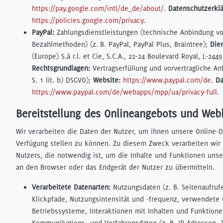
https://pay.google.com/intl/de_de/about/
.
Datenschutzerklä
https://policies.google.com/privacy
.
PayPal:
Zahlungsdienstleistungen (technische Anbindung vo
Bezahlmethoden) (z. B. PayPal, PayPal Plus, Braintree);
Die
(Europe) S.à r.l. et Cie, S.C.A., 22-24 Boulevard Royal, L-24
Rechtsgrundlagen:
Vertragserfüllung und vorvertragliche Anf
S. 1 lit. b) DSGVO);
Website:
https://www.paypal.com/de
.
Da
https://www.paypal.com/de/webapps/mpp/ua/privacy-full
.
Bereitstellung des Onlineangebots und Web
Wir verarbeiten die Daten der Nutzer, um ihnen unsere Online-D
Verfügung stellen zu können. Zu diesem Zweck verarbeiten wir 
Nutzers, die notwendig ist, um die Inhalte und Funktionen unse
an den Browser oder das Endgerät der Nutzer zu übermitteln.
Verarbeitete Datenarten:
Nutzungsdaten (z. B. Seitenaufruf
Klickpfade, Nutzungsintensität und -frequenz, verwendete
Betriebssysteme, Interaktionen mit Inhalten und Funktione
Kommunikations- und Verfahrensdaten (z. B. IP-Adressen, 