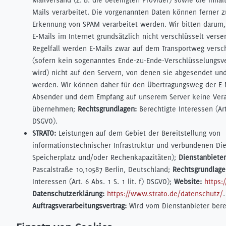
Mails verarbeitet. Die vorgenannten Daten können ferner 
Erkennung von SPAM verarbeitet werden. Wir bitten darum,
E-Mails im Internet grundsätzlich nicht verschlüsselt vers
Regelfall werden E-Mails zwar auf dem Transportweg versch
(sofern kein sogenanntes Ende-zu-Ende-Verschlüsselungsve
wird) nicht auf den Servern, von denen sie abgesendet u
werden. Wir können daher für den Übertragungsweg der E
Absender und dem Empfang auf unserem Server keine Ver
übernehmen;
Rechtsgrundlagen:
Berechtigte Interessen (Art. 
DSGVO).
STRATO:
Leistungen auf dem Gebiet der Bereitstellung von
informationstechnischer Infrastruktur und verbundenen Dien
Speicherplatz und/oder Rechenkapazitäten);
Dienstanbieter
Pascalstraße 10,10587 Berlin, Deutschland;
Rechtsgrundlage
Interessen (Art. 6 Abs. 1 S. 1 lit. f) DSGVO);
Website:
https:
Datenschutzerklärung:
https://www.strato.de/datenschutz/
.
Auftragsverarbeitungsvertrag:
Wird vom Dienstanbieter berei