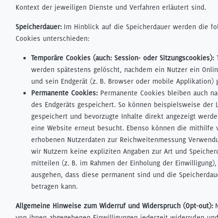
Kontext der jeweiligen Dienste und Verfahren erläutert sind.
Speicherdauer:
Im Hinblick auf die Speicherdauer werden die f
Cookies unterschieden:
Temporäre Cookies (auch: Session- oder Sitzungscookies):
T
werden spätestens gelöscht, nachdem ein Nutzer ein Onli
und sein Endgerät (z. B. Browser oder mobile Applikation) 
Permanente Cookies:
Permanente Cookies bleiben auch na
des Endgeräts gespeichert. So können beispielsweise der L
gespeichert und bevorzugte Inhalte direkt angezeigt werd
eine Website erneut besucht. Ebenso können die mithilfe 
erhobenen Nutzerdaten zur Reichweitenmessung Verwendu
wir Nutzern keine expliziten Angaben zur Art und Speiche
mitteilen (z. B. im Rahmen der Einholung der Einwilligung),
ausgehen, dass diese permanent sind und die Speicherdaue
betragen kann.
Allgemeine Hinweise zum Widerruf und Widerspruch (Opt-out):
von ihnen abgegebenen Einwilligungen jederzeit widerrufen un