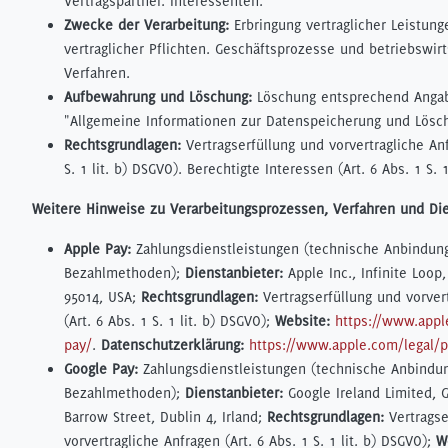
Vertragspartner. Interessenten.
Zwecke der Verarbeitung:
Erbringung vertraglicher Leistung
vertraglicher Pflichten. Geschäftsprozesse und betriebswirt
Verfahren.
Aufbewahrung und Löschung:
Löschung entsprechend Angab
"Allgemeine Informationen zur Datenspeicherung und Lösc
Rechtsgrundlagen:
Vertragserfüllung und vorvertragliche Anf
S. 1 lit. b) DSGVO). Berechtigte Interessen (Art. 6 Abs. 1 S. 1
Weitere Hinweise zu Verarbeitungsprozessen, Verfahren und Di
Apple Pay:
Zahlungsdienstleistungen (technische Anbindun
Bezahlmethoden);
Dienstanbieter:
Apple Inc., Infinite Loop
95014, USA;
Rechtsgrundlagen:
Vertragserfüllung und vorver
(Art. 6 Abs. 1 S. 1 lit. b) DSGVO);
Website:
https://www.appl
pay/
.
Datenschutzerklärung:
https://www.apple.com/legal/
Google Pay:
Zahlungsdienstleistungen (technische Anbindu
Bezahlmethoden);
Dienstanbieter:
Google Ireland Limited, 
Barrow Street, Dublin 4, Irland;
Rechtsgrundlagen:
Vertragse
vorvertragliche Anfragen (Art. 6 Abs. 1 S. 1 lit. b) DSGVO);
W