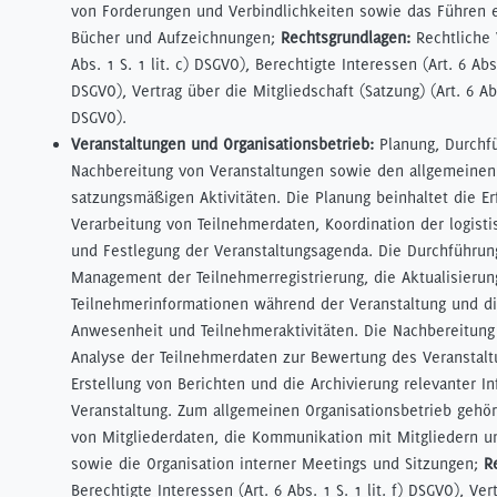
von Forderungen und Verbindlichkeiten sowie das Führen 
Bücher und Aufzeichnungen;
Rechtsgrundlagen:
Rechtliche V
Abs. 1 S. 1 lit. c) DSGVO), Berechtigte Interessen (Art. 6 Abs. 
DSGVO), Vertrag über die Mitgliedschaft (Satzung) (Art. 6 Abs.
DSGVO).
Veranstaltungen und Organisationsbetrieb:
Planung, Durchf
Nachbereitung von Veranstaltungen sowie den allgemeinen
satzungsmäßigen Aktivitäten. Die Planung beinhaltet die E
Verarbeitung von Teilnehmerdaten, Koordination der logist
und Festlegung der Veranstaltungsagenda. Die Durchführun
Management der Teilnehmerregistrierung, die Aktualisierun
Teilnehmerinformationen während der Veranstaltung und di
Anwesenheit und Teilnehmeraktivitäten. Die Nachbereitung 
Analyse der Teilnehmerdaten zur Bewertung des Veranstaltu
Erstellung von Berichten und die Archivierung relevanter I
Veranstaltung. Zum allgemeinen Organisationsbetrieb gehö
von Mitgliederdaten, die Kommunikation mit Mitgliedern u
sowie die Organisation interner Meetings und Sitzungen;
R
Berechtigte Interessen (Art. 6 Abs. 1 S. 1 lit. f) DSGVO), Ver