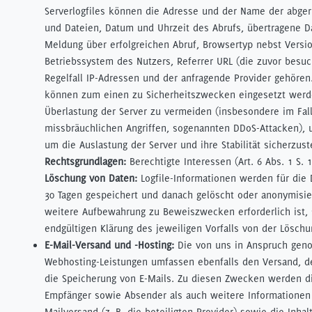
Serverlogfiles können die Adresse und der Name der abge
und Dateien, Datum und Uhrzeit des Abrufs, übertragene 
Meldung über erfolgreichen Abruf, Browsertyp nebst Versio
Betriebssystem des Nutzers, Referrer URL (die zuvor besuc
Regelfall IP-Adressen und der anfragende Provider gehören.
können zum einen zu Sicherheitszwecken eingesetzt werde
Überlastung der Server zu vermeiden (insbesondere im Fal
missbräuchlichen Angriffen, sogenannten DDoS-Attacken),
um die Auslastung der Server und ihre Stabilität sicherzust
Rechtsgrundlagen:
Berechtigte Interessen (Art. 6 Abs. 1 S. 1 
Löschung von Daten:
Logfile-Informationen werden für die
30 Tagen gespeichert und danach gelöscht oder anonymisie
weitere Aufbewahrung zu Beweiszwecken erforderlich ist, 
endgültigen Klärung des jeweiligen Vorfalls von der Lösc
E-Mail-Versand und -Hosting:
Die von uns in Anspruch ge
Webhosting-Leistungen umfassen ebenfalls den Versand, 
die Speicherung von E-Mails. Zu diesen Zwecken werden d
Empfänger sowie Absender als auch weitere Informationen
Mailversand (z. B. die beteiligten Provider) sowie die Inhal